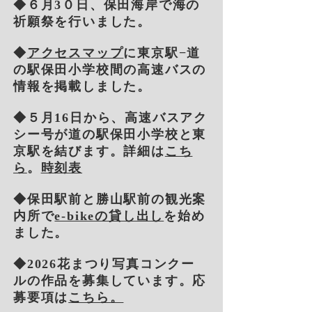
◆６月3０日、保田海岸で海の
祈願祭を行いました。
◆
アクセスマップ
に東京駅−道
の駅保田小学校間の高速バスの
情報を掲載しました。
◆５月16日から、高速バスアク
シー号が道の駅保田小学校と東
京駅を結びます。詳細は
こち
ら
。
時刻表
◆保田駅前と勝山駅前の観光案
内所で
e-bikeの貸し出し
を始め
ました。
◆2026花まつり写真コンクー
ルの作品を募集しています。応
募要項は
こちら。