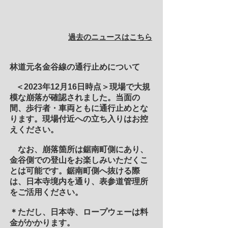
過去のニュースはこちら
林道元名金谷線の通行止めについて
＜2023
年12月16
日時点＞現場で大規
模な崩落が確認されました。当面の
間、歩
行者・車両ともに通行止めとな
ります。現場付近への立ち入りはお控
えください。
なお、崩落箇所は鋸南町側にあり、
金谷側での登山をお楽しみいただくこ
とは可能です。鋸南町側へ抜ける際
は、日本寺境内を通り、表参道管理所
をご活用ください。
＊ただし、日本寺、ロープウェーは料
金がかかります。