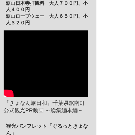
鋸山日本寺拝観料 大人７００円、小
人４００円
鋸山ロープウェー 大人６５０
円、小
人３２０円
​『きょなん旅日和』千葉県鋸南町
公式観光PR動画 ～総集編本編～
観光パンフレット
「ぐるっときょな
ん」