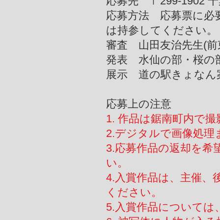
応募先 〒299-190
応募方法 応募票に必
は持参してください。
審査 山田友治先生(前
発表 水仙の部・桜の
展示 道の駅きょなん
応募上の注意
1. 作品は鋸南町内で
2.デジタルで画像処
3.応募作品の返却を
い。
4.入賞作品は、主催
ください。
5.入賞作品について