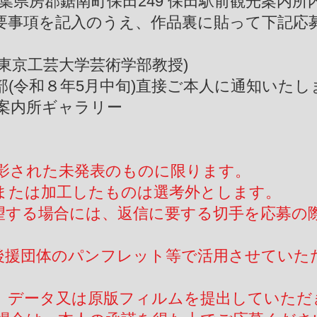
2 千葉県房郡鋸南町保田249 保田駅前観光案内
要事項を記入のうえ、作品裏に貼って下記応
東京工芸大学芸術学部教授)
部(令和８年5月中旬)直接ご本人に通知いたし
案内所ギャラリー
撮影された未発表のものに限ります。
理または加工したものは選考外とします。
希望する場合には、返信に要する切手を応募の
、後援団体のパンフレット等で活用させていた
は、データ又は原版フィルムを提出していただ