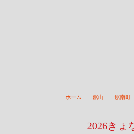
ホーム
鋸山
鋸南町
2026