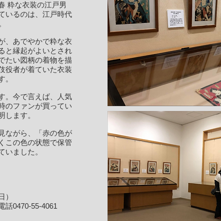
春 粋な衣装の江戸男
ているのは、江戸時代
。
が、あでやかで粋な衣
ると縁起がよいとされ
でたい図柄の着物を描
伎役者が着ていた衣装
す。
す。今で言えば、人気
時のファンが買ってい
明します。
見ながら、「赤の色が
くこの色の状態で保管
ていました。
日）
70-55-4061