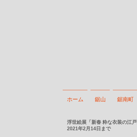
ホーム
鋸山
鋸南町
浮世絵展「新春 粋な衣装の江
2021年2月14日まで