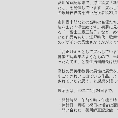
菱川師宣記念館で、浮世絵展「新
たち」を開催しています。展示し
の歌舞伎役者を描いた役者絵21点
市川團十郎などの当時の名優たち
装をまとう浮世絵です。初夢に見
る「一富士二鷹三茄子」など、め
いた作品もあり、江戸時代、歌舞
のデザインの秀逸さがうかがえま
「お正月企画として展示していま
俳優の写真集のようなもので、当
ったんです」と笹生浩樹館長は説
高校の元美術教員の男性は展示を
すごくきれいに出ている作品。よ
されていたと思う」と感想を語っ
展示会は、2021年1月24日まで。
・開館時間 午前９時～午後５時
・休館日 月曜（祝日の場合は翌
・問い合わせ 菱川師宣記念館 電話04